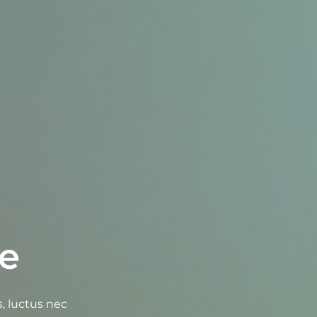
e​
s, luctus nec