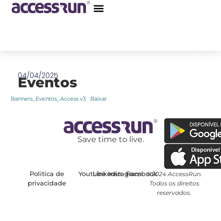
Ir
para
o
conteúdo
04/04/2025
Eventos
Banners_Eventos_Access v3
Baixar
Save time to live.
Politica de
Youtube
Linkedin
Instagram
Facebook
©2024 AccessRun.
privacidade
Todos os direitos
reservados.